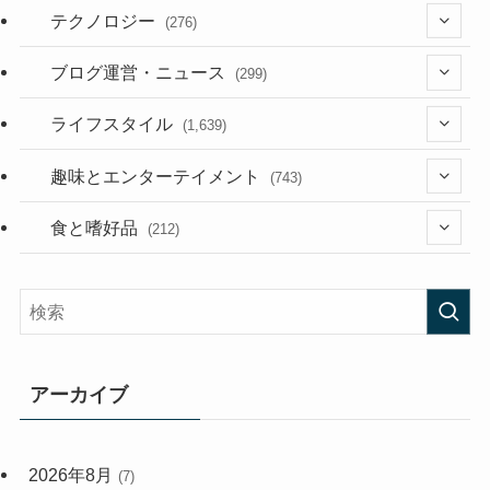
テクノロジー
(276)
(36)
ブログ運営・ニュース
(299)
(187)
(118)
ライフスタイル
(1,639)
(53)
(181)
(394)
趣味とエンターテイメント
(743)
(282)
(56)
食と嗜好品
(212)
(58)
(38)
(45)
(408)
(473)
(167)
(165)
(114)
アーカイブ
(33)
(59)
2026年8月
(7)