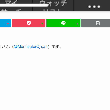
じさん（
@MenhealerOjisan
）です。