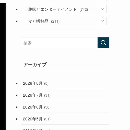
(53)
(181)
(394)
趣味とエンターテイメント
(742)
(282)
(56)
食と嗜好品
(211)
(58)
(38)
(44)
(407)
(472)
(167)
(165)
(114)
(33)
アーカイブ
(59)
2026年8月
(5)
(248)
2026年7月
(31)
2026年6月
(30)
2026年5月
(31)