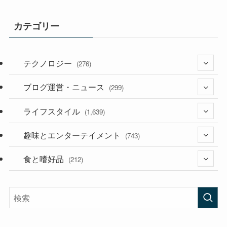
カテゴリー
テクノロジー
(276)
ブログ運営・ニュース
(36)
(299)
(187)
ライフスタイル
(118)
(1,639)
(53)
(181)
趣味とエンターテイメント
(394)
(743)
(282)
食と嗜好品
(56)
(212)
(58)
(38)
(45)
(408)
(473)
(167)
(165)
(114)