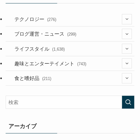
テクノロジー
(276)
(36)
ブログ運営・ニュース
(299)
(187)
(118)
ライフスタイル
(1,638)
(53)
(181)
(394)
趣味とエンターテイメント
(743)
(282)
(56)
食と嗜好品
(211)
(58)
(38)
(44)
(407)
(473)
(167)
(165)
(114)
アーカイブ
(33)