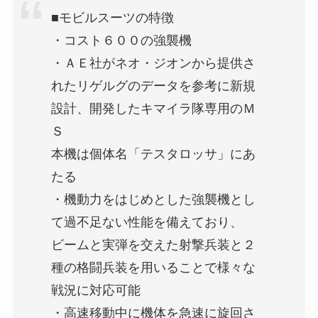
■モビルスーツの特徴
・コスト６００の強襲機
・ＡＥ社がネオ・ジオンから提供さ
れたリゲルグのデータを参考に新規
設計、開発したキマイラ隊専用のＭ
Ｓ
本機は個体名「テスタロッサ」にあ
たる
・機動力をはじめとした強襲機とし
て過不足ない性能を備えており、
ビームと実弾を交えた射撃兵装と２
種の格闘兵装を用いることで様々な
戦況に対応可能
・高速移動中に機体を急速に旋回さ