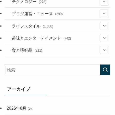
テクノロジー
(276)
(36)
ブログ運営・ニュース
(299)
(187)
(118)
ライフスタイル
(1,638)
(53)
(181)
(394)
趣味とエンターテイメント
(742)
(282)
(56)
食と嗜好品
(211)
(58)
(38)
(44)
(407)
(472)
(167)
(165)
(114)
アーカイブ
(33)
(59)
2026年8月
(5)
(248)