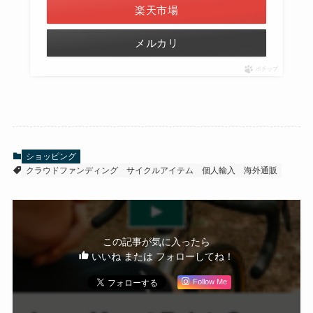
楽天市場
メルカリ
ポチップ
ショッピング
クラウドファンディング
サイクルアイテム
個人輸入
海外通販
この記事が気に入ったら
いいね または フォローしてね！
Follow Me