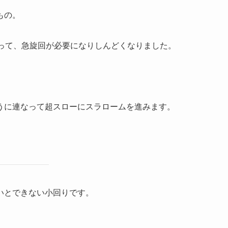
もの。
まって、急旋回が必要になりしんどくなりました。
）
うに連なって超スローにスラロームを進みます。
いとできない小回りです。