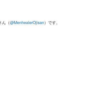
さん（
@MenhealerOjisan
）です。