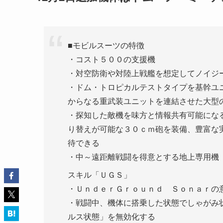
■モビルスーツの特徴
・コスト５００の支援機
・対空防衛や対陸上戦艦を想定してノイジ
・ドム・トロピカルテストタイプを基幹ユ
からなる重武装ユニットを連結させた大型
・探知した敵機を味方と情報共有可能にな
り替えが可能な３０ｃｍ砲を装備、豊富な
待できる
・中～遠距離戦闘を得意とする地上専用機
スキル「ＵＧＳ」
・ＵｎｄｅｒＧｒｏｕｎｄ Ｓｏｎａｒの
・戦闘中、機体に搭乗した状態でしゃがみ
ルス状態」を無効化する