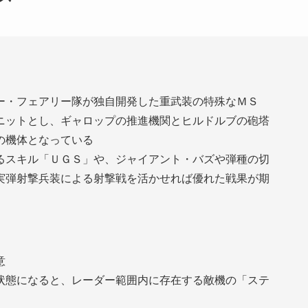
ー・フェアリー隊が独自開発した重武装の特殊なＭＳ
ニットとし、ギャロップの推進機関とヒルドルブの砲塔
の機体となっている
るスキル「ＵＧＳ」や、ジャイアント・バズや弾種の切
実弾射撃兵装による射撃戦を活かせれば優れた戦果が期
意
状態になると、レーダー範囲内に存在する敵機の「ステ