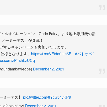
 バトルオペレーション Code Fairy」より地上専用機の新
・ノーミーデス」が参戦！
プするキャンペーンも実施いたします。
2仕様となります。
https://t.co/VFtdo0nm5F
#バトオペ2
itter.com/zP1shLzUCq
ndambattleope)
December 2, 2021
ノーミーデス】
pic.twitter.com/8YcS54vKP8
ootstrike2)
December 2, 2021