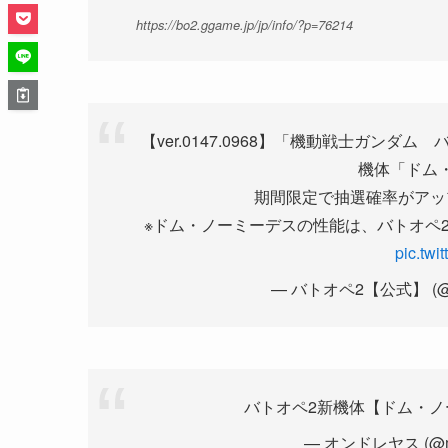
https://bo2.ggame.jp/jp/info/?p=76214
【ver.0147.0968】「機動戦士ガンダム
機体「ドム
期間限定で抽選確率がアッ
※ドム・ノーミーデスの性能は、バトオペ
pic.tw
— バトオペ2【公式】 (@gu
バトオペ2新機体【ドム・
— オンドレヤス (@midf