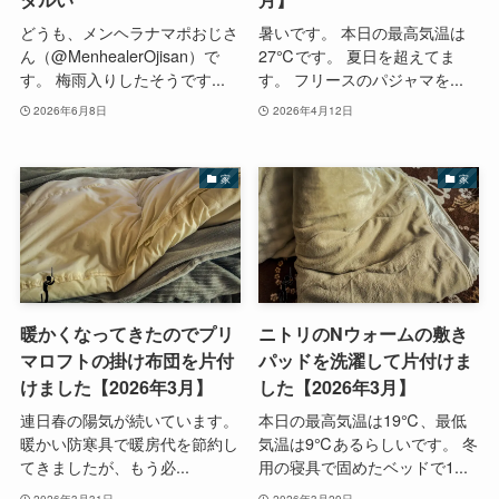
どうも、メンヘラナマポおじさ
暑いです。 本日の最高気温は
ん（@MenhealerOjisan）で
27℃です。 夏日を超えてま
す。 梅雨入りしたそうです...
す。 フリースのパジャマを...
2026年6月8日
2026年4月12日
家
家
暖かくなってきたのでプリ
ニトリのNウォームの敷き
マロフトの掛け布団を片付
パッドを洗濯して片付けま
けました【2026年3月】
した【2026年3月】
連日春の陽気が続いています。
本日の最高気温は19℃、最低
暖かい防寒具で暖房代を節約し
気温は9℃あるらしいです。 冬
てきましたが、もう必...
用の寝具で固めたベッドで1...
2026年3月31日
2026年3月29日