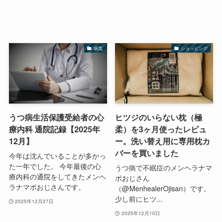
病気
ショッピング
うつ病生活保護受給者の心
ヒツジのいらない枕（極
療内科 通院記録【2025年
柔）を3ヶ月使ったレビュ
12月】
ー。洗い替え用に専用枕カ
バーを買いました
今年は沈んでいることが多かっ
た一年でした。 今年最後の心
うつ病で不眠症のメンヘラナマ
療内科の通院をしてきたメンヘ
ポおじさん
ラナマポおじさんです。
（@MenhealerOjisan）です。
少し前にヒツ...
2025年12月27日
2025年12月10日