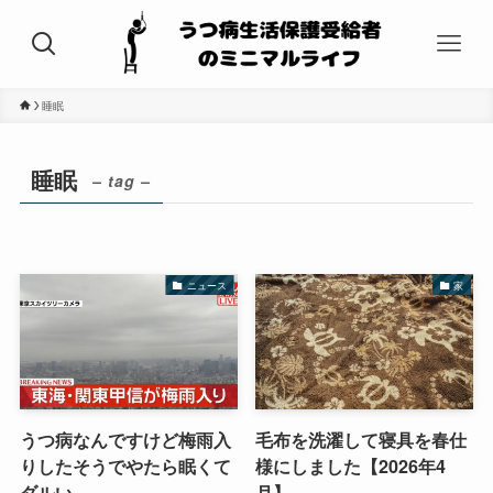
睡眠
睡眠
– tag –
ニュース
家
うつ病なんですけど梅雨入
毛布を洗濯して寝具を春仕
りしたそうでやたら眠くて
様にしました【2026年4
ダルい
月】