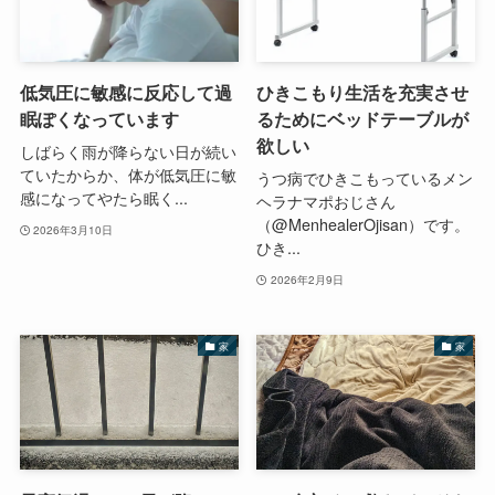
低気圧に敏感に反応して過
ひきこもり生活を充実させ
眠ぽくなっています
るためにベッドテーブルが
欲しい
しばらく雨が降らない日が続い
ていたからか、体が低気圧に敏
うつ病でひきこもっているメン
感になってやたら眠く...
ヘラナマポおじさん
（@MenhealerOjisan）です。
2026年3月10日
ひき...
2026年2月9日
家
家