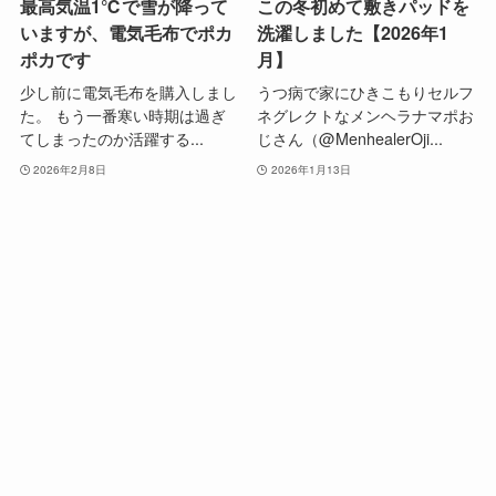
最高気温1℃で雪が降って
この冬初めて敷きパッドを
いますが、電気毛布でポカ
洗濯しました【2026年1
ポカです
月】
少し前に電気毛布を購入しまし
うつ病で家にひきこもりセルフ
た。 もう一番寒い時期は過ぎ
ネグレクトなメンヘラナマポお
てしまったのか活躍する...
じさん（@MenhealerOji...
2026年2月8日
2026年1月13日