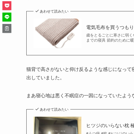
あわせて読みたい
電気毛布を買うつも
歳をとるごとに寒さに弱くなっ
までの寝具 節約のために暖
猫背で高さがないと仰け反るような感じになって
出していました。
まあ寝心地は悪く不眠症の一因になっていたよう
あわせて読みたい
ヒツジのいらない枕 
#うつ病 #枕 #ヒツジのい