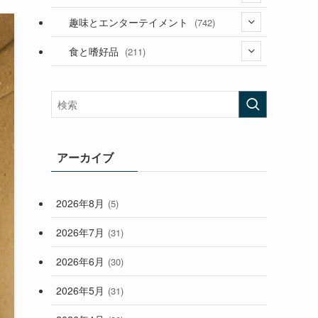
(53)
(181)
(394)
趣味とエンターテイメント
(742)
(282)
(56)
食と嗜好品
(211)
(58)
(38)
(44)
(407)
(472)
(167)
(165)
(114)
(33)
アーカイブ
(59)
2026年8月
(5)
(248)
2026年7月
(31)
2026年6月
(30)
2026年5月
(31)