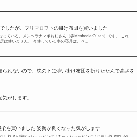
りでしたが、プリマロフトの掛け布団を買いました
ている、メンヘラナマポおじさん（@MenhealerOjisan）です。 これ
房は使いません。 今使っている冬の寝具は、ペ...
寝られないので、枕の下に薄い掛け布団を折りたたんで高さを
な気がします。
極柔を買いました 姿勢が良くなった気がします
らない枕 #不眠症 #ショッピング #ネットショッピング #お買い物 #買い物