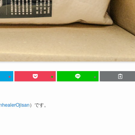
healerOjisan
）です。