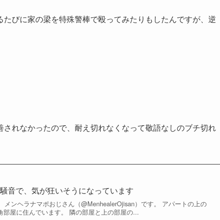
るたびに家の梁を特殊警棒で殴ってみたりもしたんですが、逆
善されなかったので、耐え切れなくなって敬語なしのブチ切れ
の騒音で、気が狂いそうになっています
ンヘラナマポおじさん（@MenhealerOjisan）です。 アパートの上の
角部屋に住んでいます。 隣の部屋と上の部屋の...