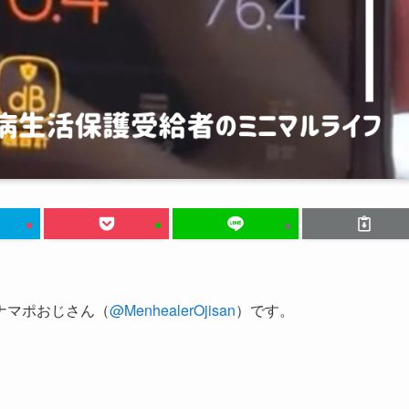
ナマポおじさん（
@MenhealerOjisan
）です。