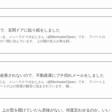
ので、玄関ドアに貼り紙をしました
、メンヘラナマポおじさん（@MenhealerOjisan）です。 アパートの
の一階に住んでいます。 上の階の住人が鳥を飼...
が改善されないので、不動産屋にブチ切れメールをしました
、メンヘラナマポおじさん（@MenhealerOjisan）です。 アパート上
ートの上の部屋の騒音に悩まされています。 騒...
、上が窓を開けていたら意味がない。何度言わせるのか。いい