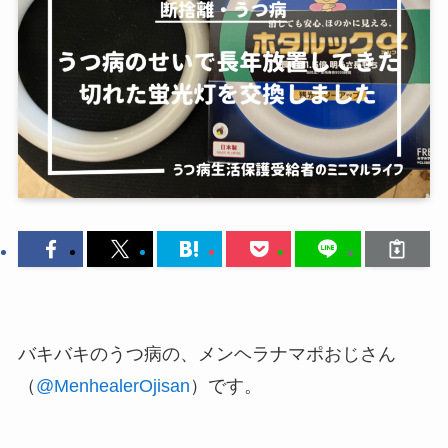
バキバキのうつ病の、メンヘラナマポおじさん
（
@MenhealerOjisan
）です。