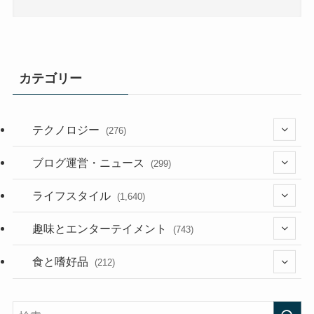
カテゴリー
テクノロジー
(276)
(36)
ブログ運営・ニュース
(299)
(187)
(118)
ライフスタイル
(1,640)
(53)
(181)
(395)
趣味とエンターテイメント
(743)
(282)
(56)
食と嗜好品
(212)
(58)
(38)
(45)