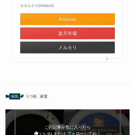
ホタルクス(HotaluX)
Amazon
楽天市場
メルカリ
ポチップ
病気
うつ病
家電
この記事が気に入ったら
いいね または フォローしてね！