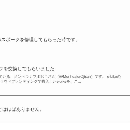
eのスポークを修理してもらった時です。
ポークを交換してもらいました
、メンヘラナマポおじさん（@MenhealerOjisan）です。 e-bikeの
ウドファンディングで購入したe-bikeを、こ...
とはほぼありません。