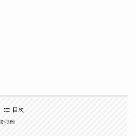
目次
を断捨離