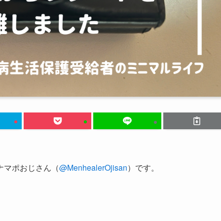
ナマポおじさん（
@MenhealerOjisan
）です。