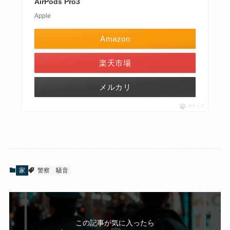
AirPods Pro3
Apple
Amazon
楽天市場
メルカリ
ポチップ
家
警察
騒音
この記事が気に入ったら