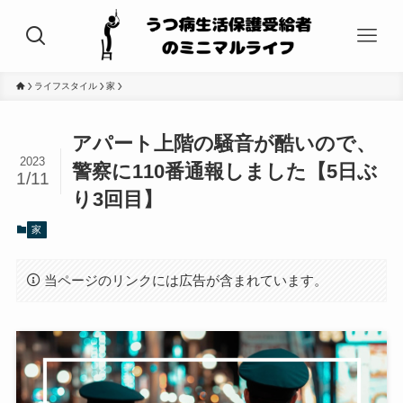
ライフスタイル
家
アパート上階の騒音が酷いので、
2023
警察に110番通報しました【5日ぶ
1/11
り3回目】
家
当ページのリンクには広告が含まれています。