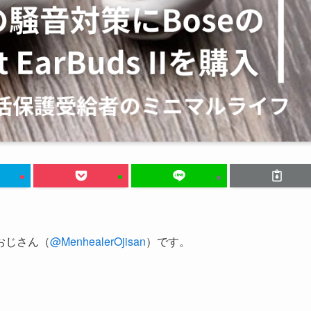
おじさん（
@MenhealerOjisan
）です。