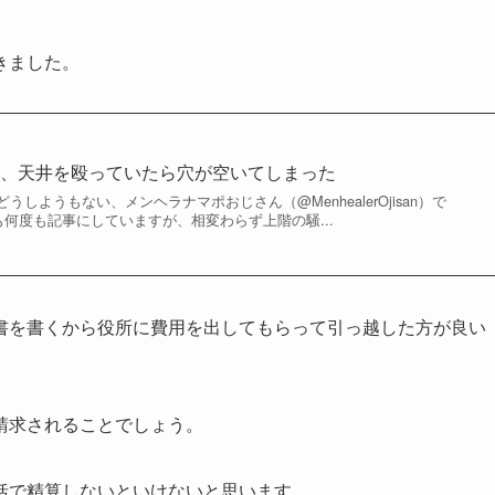
きました。
て、天井を殴っていたら穴が空いてしまった
しようもない、メンヘラナマポおじさん（@MenhealerOjisan）で
も何度も記事にしていますが、相変わらず上階の騒...
書を書くから役所に費用を出してもらって引っ越した方が良い
請求されることでしょう。
括で精算しないといけないと思います。