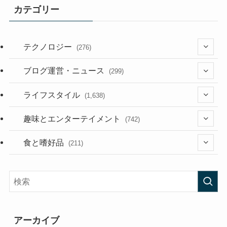
カテゴリー
テクノロジー
(276)
(36)
ブログ運営・ニュース
(299)
(187)
(118)
ライフスタイル
(1,638)
(53)
(181)
(394)
趣味とエンターテイメント
(742)
(282)
(56)
食と嗜好品
(211)
(58)
(38)
(44)
(407)
(472)
(167)
(165)
(114)
アーカイブ
(33)