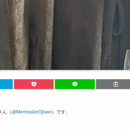
さん（
@MenhealerOjisan
）です。