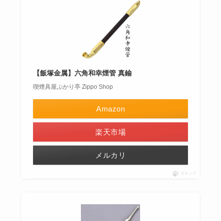
【飯塚金属】六角和幸煙管 真鍮
喫煙具屋ぷかり亭 Zippo Shop
Amazon
楽天市場
メルカリ
ポチップ