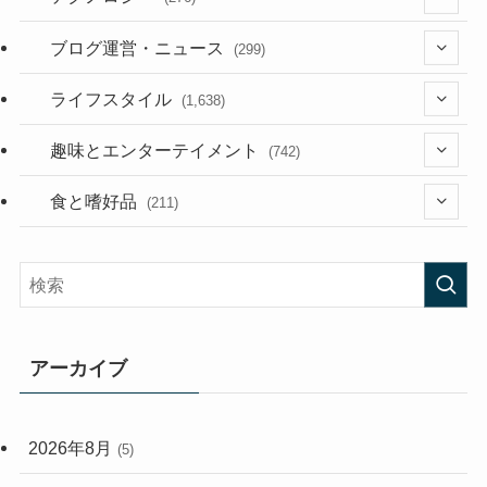
(36)
ブログ運営・ニュース
(299)
(187)
(118)
ライフスタイル
(1,638)
(53)
(181)
(394)
趣味とエンターテイメント
(742)
(282)
(56)
食と嗜好品
(211)
(58)
(38)
(44)
(407)
(472)
(167)
(165)
(114)
アーカイブ
(33)
(59)
2026年8月
(5)
(248)