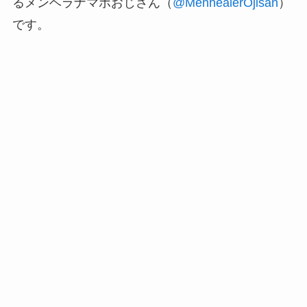
るメンヘラナマポおじさん（
@MenhealerOjisan
）
です。