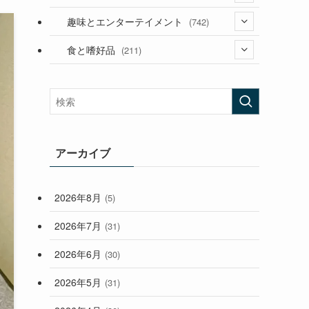
(53)
(181)
(394)
趣味とエンターテイメント
(742)
(282)
(56)
食と嗜好品
(211)
(58)
(38)
(44)
(407)
(472)
(167)
(165)
(114)
(33)
アーカイブ
(59)
2026年8月
(5)
(248)
2026年7月
(31)
2026年6月
(30)
2026年5月
(31)