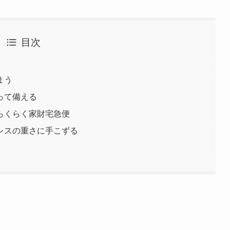
目次
まう
って備える
らくらく家財宅急便
レスの重さに手こずる