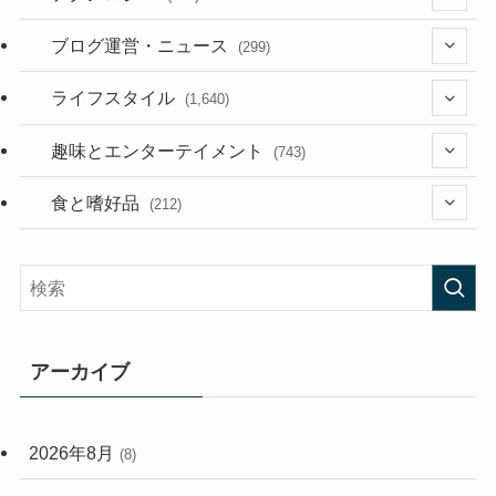
(36)
ブログ運営・ニュース
(299)
(187)
(118)
ライフスタイル
(1,640)
(53)
(181)
(395)
趣味とエンターテイメント
(743)
(282)
(56)
食と嗜好品
(212)
(58)
(38)
(45)
(408)
(473)
(167)
(165)
(114)
アーカイブ
(33)
(59)
2026年8月
(8)
(248)