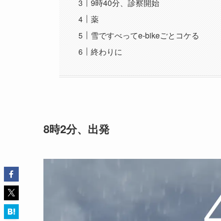
9時40分、診察開始
薬
雪ですべってe-bikeごとコケる
終わりに
8時2分、出発