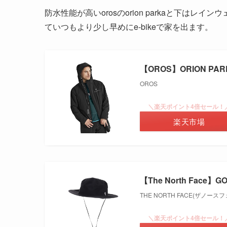
防水性能が高いorosのorion parkaと下は
ていつもより少し早めにe-bikeで家を出ます。
【OROS】ORION PAR
OROS
＼楽天ポイント4倍セール！
楽天市場
【The North Face】GO
THE NORTH FACE(ザノース
＼楽天ポイント4倍セール！