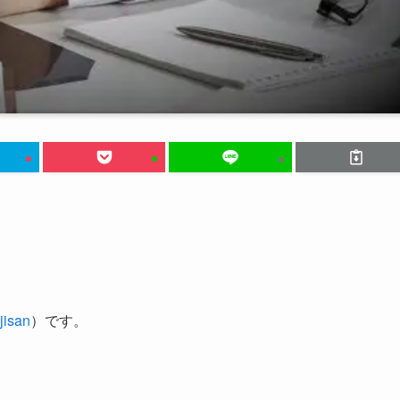
。
isan
）です。