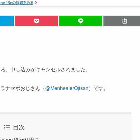
ところ、申し込みがキャンセルされました。
ヘラナマポおじさん（
@MenhealerOjisan
）です。
目次
one16eが1円に