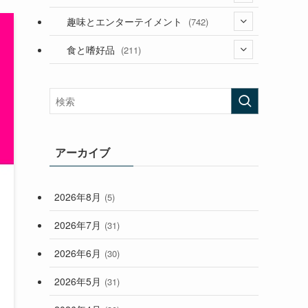
(53)
(181)
(394)
趣味とエンターテイメント
(742)
(282)
(56)
食と嗜好品
(211)
(58)
(38)
(44)
(407)
(472)
(167)
(165)
(114)
(33)
アーカイブ
(59)
2026年8月
(5)
(248)
2026年7月
(31)
2026年6月
(30)
2026年5月
(31)