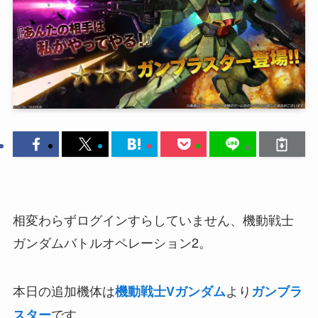
相変わらずログインすらしていません、機動戦士
ガンダムバトルオペレーション2。
本日の追加機体は
より
機動戦士Vガンダム
ガンブラ
です。
スター