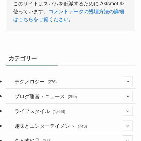
このサイトはスパムを低減するために Akismet を
使っています。
コメントデータの処理方法の詳細
はこちらをご覧ください
。
カテゴリー
テクノロジー
(276)
ブログ運営・ニュース
(36)
(299)
(187)
ライフスタイル
(118)
(1,638)
(53)
(181)
趣味とエンターテイメント
(394)
(743)
(282)
食と嗜好品
(56)
(211)