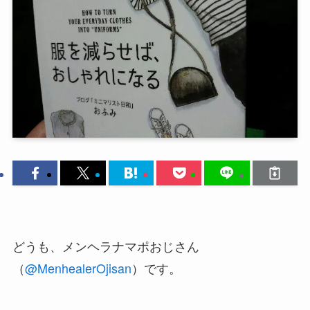
どうも、メンヘラナマポおじさん
（
@MenhealerOjisan
）です。