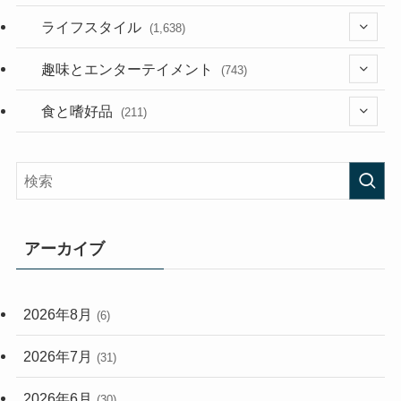
(187)
(118)
ライフスタイル
(1,638)
(53)
(181)
(394)
趣味とエンターテイメント
(743)
(282)
(56)
食と嗜好品
(211)
(58)
(38)
(44)
(407)
(473)
(167)
(165)
(114)
アーカイブ
(33)
(59)
2026年8月
(6)
(248)
2026年7月
(31)
2026年6月
(30)