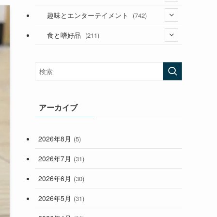
(53)
(181)
(394)
趣味とエンターテイメント
(742)
(282)
(56)
食と嗜好品
(211)
(58)
(38)
(44)
(407)
(472)
(167)
(165)
(114)
(33)
アーカイブ
(59)
2026年8月
(5)
(248)
2026年7月
(31)
2026年6月
(30)
2026年5月
(31)