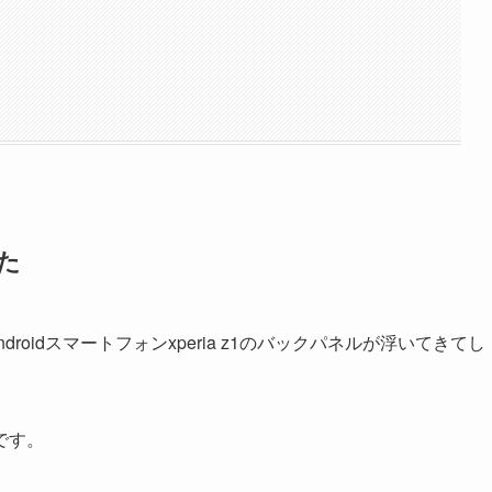
きた
oidスマートフォンxperia z1のバックパネルが浮いてきてし
です。