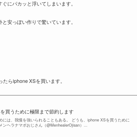
すぐにパカッと浮いてしまいます。
外と安っぽい作りで驚いています。
らiphone XSを買います。
neを買うために極限まで節約します
には、我慢を強いられることもある。 どうも、iphone XSを買うために
ラナマポおじさん（@MenhealerOjisan）...