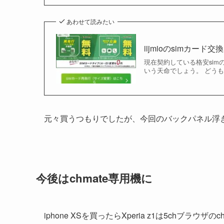
あわせて読みたい
iijmioのsimカー
現在契約している格安simのi
いう天命でしょう。 どうも、メ
元々買うつもりでしたが、今回のバックパネル浮
今後はchmate専用機に
iphone XSを買ったらXperia z1は5chブラ