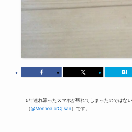
5年連れ添ったスマホが壊れてしまったのではな
（
@MenhealerOjisan
）です。