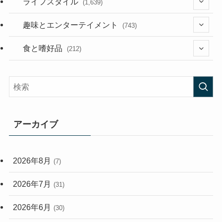
(118)
ライフスタイル
(1,639)
(53)
(181)
(394)
趣味とエンターテイメント
(743)
(282)
(56)
食と嗜好品
(212)
(58)
(38)
(45)
(408)
(473)
(167)
(165)
(114)
アーカイブ
(33)
(59)
2026年8月
(7)
(248)
2026年7月
(31)
2026年6月
(30)