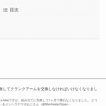
目次
てに失敗してクランクアームを交換しなければいけなくなりまし
e-bikeですが、組み立てに失敗して1ヶ月で乗れなくなりました。 どう
ンヘラナマポおじさん（@MenhealerOjisan...