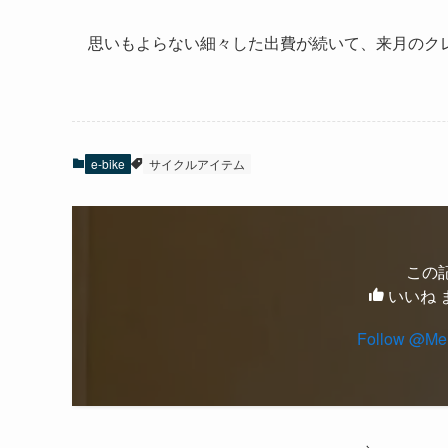
思いもよらない細々した出費が続いて、来月のク
e-bike
サイクルアイテム
この
いいね 
Follow @Men