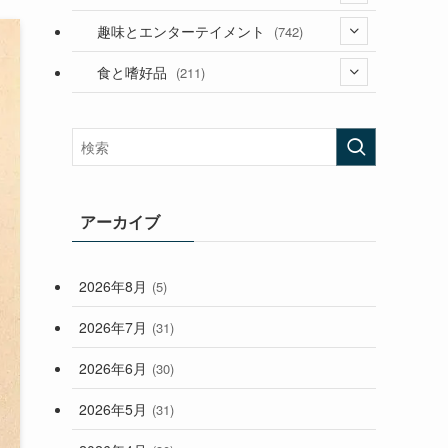
(53)
(181)
(394)
趣味とエンターテイメント
(742)
(282)
(56)
食と嗜好品
(211)
(58)
(38)
(44)
(407)
(472)
(167)
(165)
(114)
(33)
アーカイブ
(59)
2026年8月
(5)
(248)
2026年7月
(31)
2026年6月
(30)
2026年5月
(31)