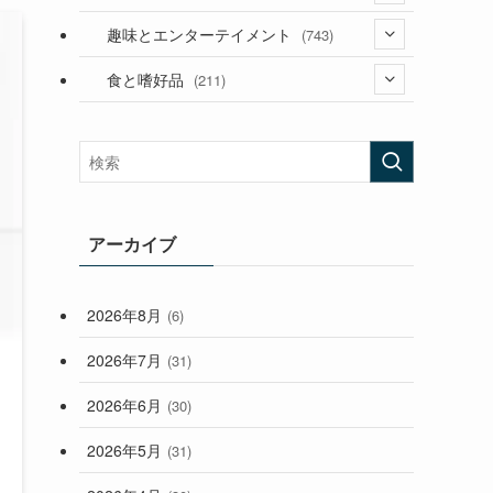
(53)
(181)
(394)
趣味とエンターテイメント
(743)
(282)
(56)
食と嗜好品
(211)
(58)
(38)
(44)
(407)
(473)
(167)
(165)
(114)
(33)
アーカイブ
(59)
2026年8月
(6)
(248)
2026年7月
(31)
2026年6月
(30)
2026年5月
(31)