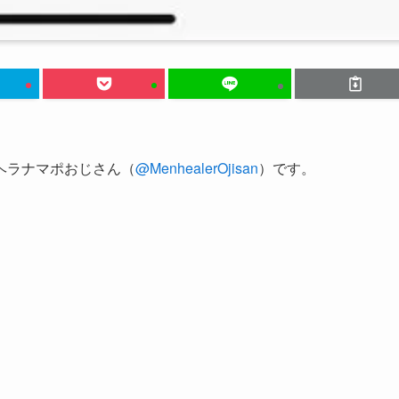
ヘラナマポおじさん（
@MenhealerOjisan
）です。