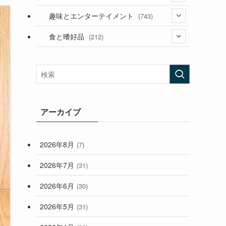
(53)
(181)
(394)
趣味とエンターテイメント
(743)
(282)
(56)
食と嗜好品
(212)
(58)
(38)
(45)
(408)
(473)
(167)
(165)
(114)
(33)
アーカイブ
(59)
2026年8月
(7)
(248)
2026年7月
(31)
2026年6月
(30)
2026年5月
(31)