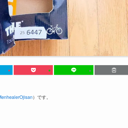
enhealerOjisan
）です。