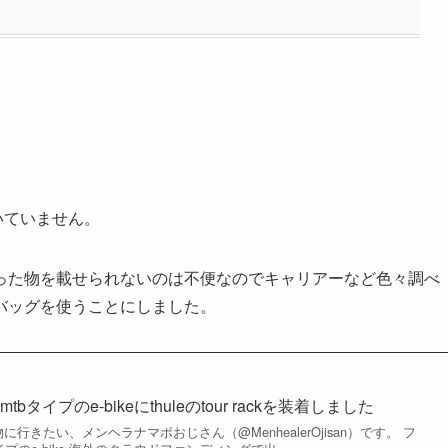
いていません。
った物を載せられないのは不便なのでキャリアーなど色々調べ
パニアバッグを使うことにしました。
タイプのe-bikeにthuleのtour rackを装着しました
物に行きたい、メンヘラナマポおじさん（@MenhealerOjisan）です。 フ