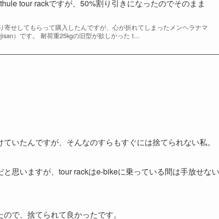
ule tour rackですが、50%割り引きになったのでそのまま
り寄せしてもらって購入したんですが、心が折れてしまったメンヘラナマ
jisan）です。 耐荷重25kgの旧型が欲しかった t...
けていたんですが、そんなのすらもすぐには捨てられない私。
ますが、tour rackはe-bikeに乗っている間は手放せな
たので、捨てられて良かったです。