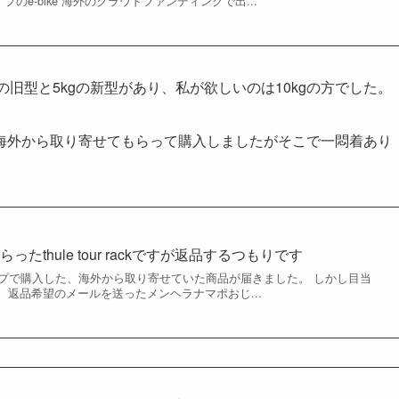
プのe-bike 海外のクラウドファンディングで出...
10kgの旧型と5kgの新型があり、私が欲しいのは10kgの方でした。
海外から取り寄せてもらって購入しましたがそこで一悶着あり
たthule tour rackですが返品するつもりです
ップで購入した、海外から取り寄せていた商品が届きました。 しかし目当
返品希望のメールを送ったメンヘラナマポおじ...