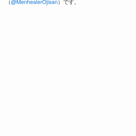
（
@MenhealerOjisan
）です。