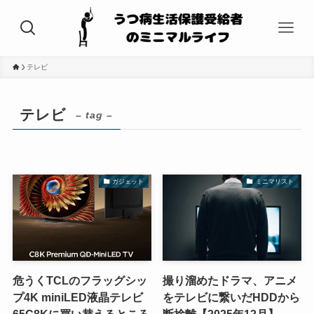
テレビ
テレビ
– tag –
ガジェット
ミニマリスト
危うくTCLのフラッグシッ
撮り溜めたドラマ、アニメ
プ4K miniLED液晶テレビ
をテレビに繋いだHDDから
65C8Kに買い替えるところ
断捨離【2025年12月】