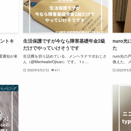
ゼントキ
生活保護ですが今なら障害基礎年金2級
nuro
だけでやっていけそうです
た
選通知が来
生活費を切り詰めている、メンヘラナマポおじさ
nuro光
ん（@MenhealerOjisan）です。 1ヶ...
換えた、メ
2022年9月21日
411
2022年5
ショッピング