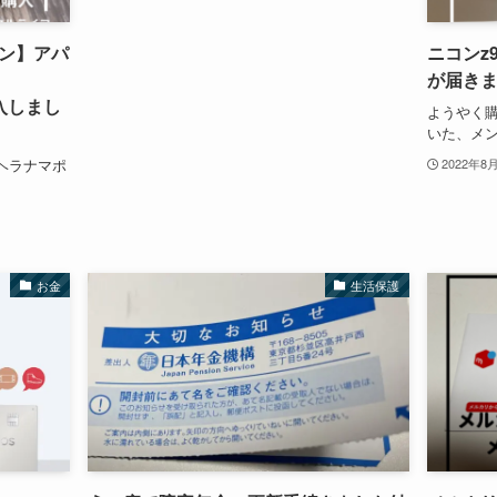
ン】アパ
ニコンz9
が届き
を購入しまし
ようやく購
いた、メン
ヘラナマポ
2022年8
お金
生活保護