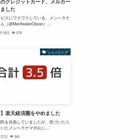
リのクレジットカード、メルカー
きました
ービスにワクワクしている、メンヘラナ
@MenhealerOjisan）...
1月18日
378
ショッピング
活】楽天経済圏をやめました
圏民を自負していましたが、気づいたら
いたメンヘラナマポおじ...
月27日
360