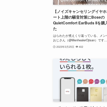
【ノイズキャンセリングイヤホ
ート上階の騒音対策にBoseの
QuietComfort EarBuds II
た
はらわたが煮えくり返っている、メン
おじさん（@MenhealerOjisan）です...
2023年3月25日
402