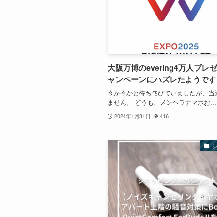
大阪万博のevering4万人プレ
ャンペーンにハズレたようです
今か今かと待ち侘びていましたが、当
ません。 どうも、メンヘラナマポお...
2024年1月31日
416