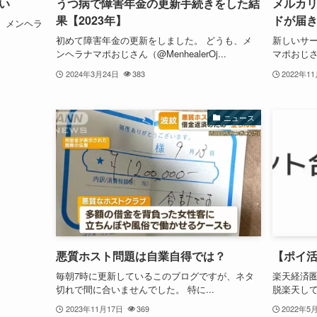
い
うつ病で障害年金の更新手続きをした結
メルカ
果【2023年】
ドが届
、メンヘラ
初めて障害年金の更新をしました。 どうも、メ
新しいサ
ンヘラナマポおじさん（@MenhealerOj...
マポおじさん（
2024年3月24日
383
2022年1
ニュース
悪質ホスト問題は自業自得では？
【ポイ
毎朝7時に更新しているこのブログですが、ネタ
楽天経済
切れで間に合いませんでした。 特に...
脱楽天して
2023年11月17日
369
2022年5