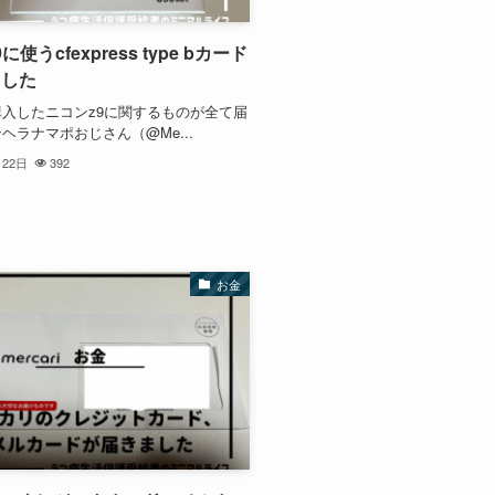
に使うcfexpress type bカード
ました
入したニコンz9に関するものが全て届
ヘラナマポおじさん（@Me...
月22日
392
お金