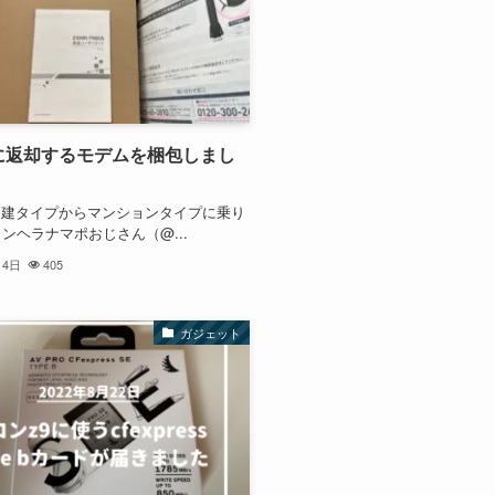
光に返却するモデムを梱包しまし
の戸建タイプからマンションタイプに乗り
ンヘラナマポおじさん（@...
月4日
405
ガジェット