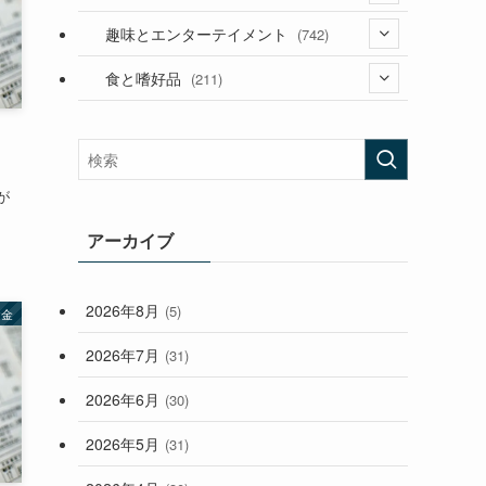
(53)
(181)
(394)
趣味とエンターテイメント
(742)
(282)
(56)
食と嗜好品
(211)
(58)
(38)
(44)
(407)
(472)
(167)
が
(165)
(114)
(33)
アーカイブ
(59)
2026年8月
(5)
お金
(248)
2026年7月
(31)
2026年6月
(30)
2026年5月
(31)