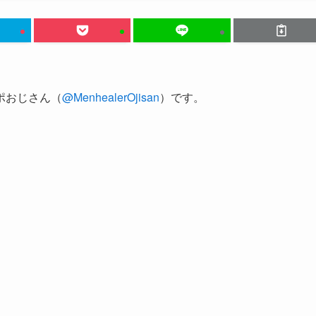
ポおじさん（
@MenhealerOjisan
）です。