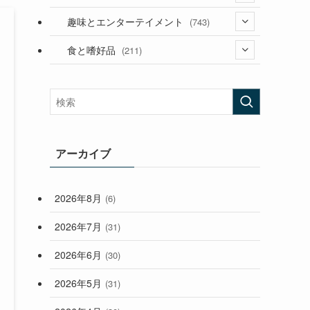
(53)
(181)
(394)
趣味とエンターテイメント
(743)
(282)
(56)
食と嗜好品
(211)
(58)
(38)
(44)
(407)
(473)
(167)
(165)
(114)
(33)
アーカイブ
(59)
2026年8月
(6)
(248)
2026年7月
(31)
2026年6月
(30)
2026年5月
(31)