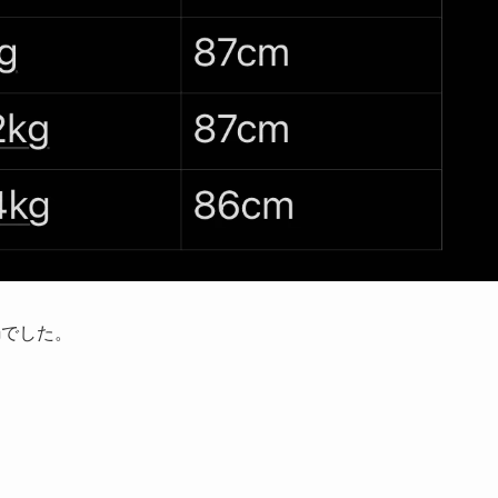
mでした。
。