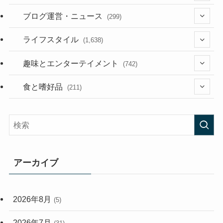
(36)
ブログ運営・ニュース
(299)
(187)
(118)
ライフスタイル
(1,638)
(53)
(181)
(394)
趣味とエンターテイメント
(742)
(282)
(56)
食と嗜好品
(211)
(58)
(38)
(44)
(407)
(472)
(167)
(165)
(114)
アーカイブ
(33)
(59)
2026年8月
(5)
(248)
2026年7月
(31)