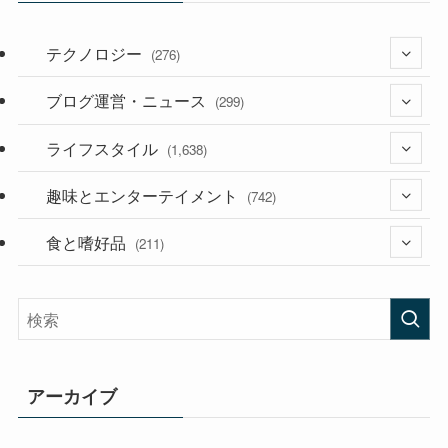
テクノロジー
(276)
ブログ運営・ニュース
(36)
(299)
(187)
ライフスタイル
(118)
(1,638)
(53)
(181)
趣味とエンターテイメント
(394)
(742)
(282)
食と嗜好品
(56)
(211)
(58)
(38)
(44)
(407)
(472)
(167)
(165)
(114)
アーカイブ
(33)