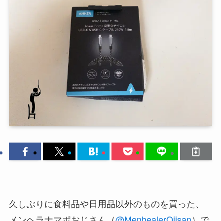
久しぶりに食料品や日用品以外のものを買った、
メンヘラナマポおじさん（
@MenhealerOjisan
）で