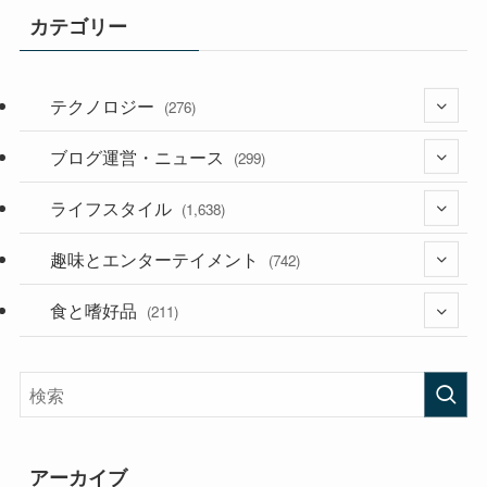
カテゴリー
テクノロジー
(276)
ブログ運営・ニュース
(36)
(299)
(187)
ライフスタイル
(118)
(1,638)
(53)
(181)
趣味とエンターテイメント
(394)
(742)
(282)
食と嗜好品
(56)
(211)
(58)
(38)
(44)
(407)
(472)
(167)
(165)
(114)
アーカイブ