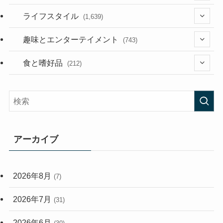
(187)
(118)
ライフスタイル
(1,639)
(53)
(181)
(394)
趣味とエンターテイメント
(743)
(282)
(56)
食と嗜好品
(212)
(58)
(38)
(45)
(408)
(473)
(167)
(165)
(114)
アーカイブ
(33)
(59)
2026年8月
(7)
(248)
2026年7月
(31)
2026年6月