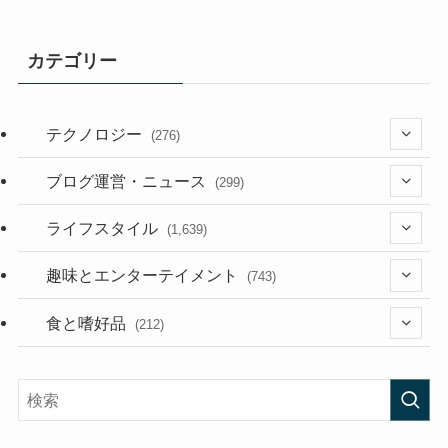
カテゴリー
テクノロジー
(276)
(36)
ブログ運営・ニュース
(299)
(187)
(118)
ライフスタイル
(1,639)
(53)
(181)
(394)
趣味とエンターテイメント
(743)
(282)
(56)
食と嗜好品
(212)
(58)
(38)
(45)
(408)
(473)
(167)
(165)