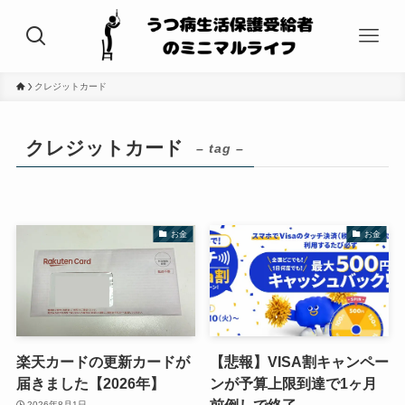
クレジットカード
クレジットカード
– tag –
お金
お金
楽天カードの更新カードが
【悲報】VISA割キャンペー
届きました【2026年】
ンが予算上限到達で1ヶ月
前倒しで終了
2026年8月1日