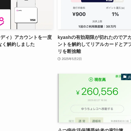
ペイディ）アカウントを一度
kyashの有効期限が切れたのでア
なく解約しました
ントを解約してリアルカードとア
リを断捨離
2025年5月2日
うつ病生活保護受給者の家計簿