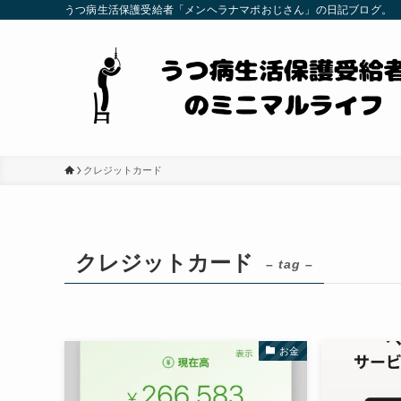
うつ病生活保護受給者「メンヘラナマポおじさん」の日記ブログ。
クレジットカード
クレジットカード
– tag –
お金