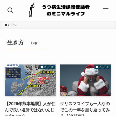
生き方
生き方
– tag –
ニュース
ニュース
【2026年熊本地震】人が住
クリスマスイブも一人なの
んで良い場所ではないんじ
でこの一年を振り返ってみ
ゃないの？
る【2025年】