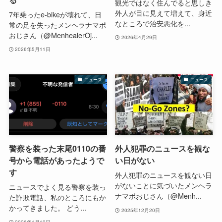
観光ではなく住んでると思しき
外人が目に見えて増えて、身近
7年乗ったe-bikeが壊れて、日
なところで治安悪化を...
常の足を失ったメンヘラナマポ
おじさん（@MenhealerOj...
2026年4月29日
2026年5月11日
ニュース
ニュース
警察を装った末尾0110の番
外人犯罪のニュースを観な
号から電話があったようで
い日がない
す
外人犯罪のニュースを観ない日
がないことに気づいたメンヘラ
ニュースでよく見る警察を装っ
ナマポおじさん（@Menh...
た詐欺電話、私のところにもか
かってきました。 どう...
2025年12月20日
2026年1月12日