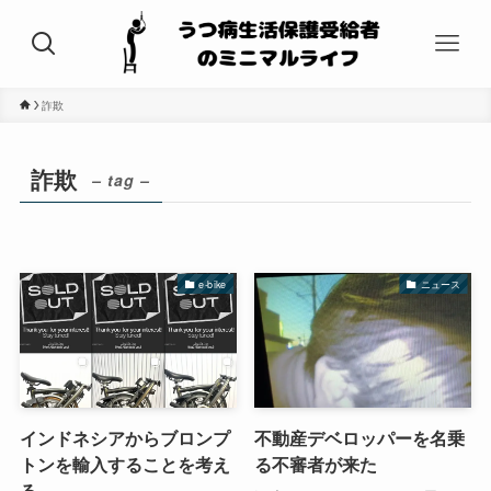
詐欺
詐欺
– tag –
e-bike
ニュース
インドネシアからブロンプ
不動産デベロッパーを名乗
トンを輸入することを考え
る不審者が来た
る