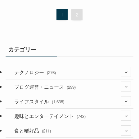
1
2
カテゴリー
テクノロジー
(276)
ブログ運営・ニュース
(36)
(299)
(187)
ライフスタイル
(118)
(1,638)
(53)
(181)
趣味とエンターテイメント
(394)
(742)
(282)
食と嗜好品
(56)
(211)