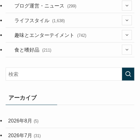
(36)
ブログ運営・ニュース
(299)
(187)
(118)
ライフスタイル
(1,638)
(53)
(181)
(394)
趣味とエンターテイメント
(742)
(282)
(56)
食と嗜好品
(211)
(58)
(38)
(44)
(407)
(472)
(167)
(165)
(114)
アーカイブ
(33)
(59)
2026年8月
(5)
(248)
2026年7月
(31)