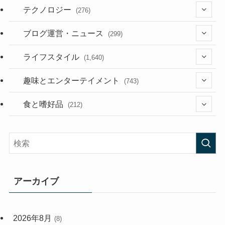
テクノロジー
(276)
(36)
ブログ運営・ニュース
(299)
(187)
(118)
ライフスタイル
(1,640)
(53)
(181)
(395)
趣味とエンターテイメント
(743)
(282)
(56)
食と嗜好品
(212)
(58)
(38)
(45)
(408)
(473)
(167)
(165)
(114)
アーカイブ
(33)
(59)
2026年8月
(8)